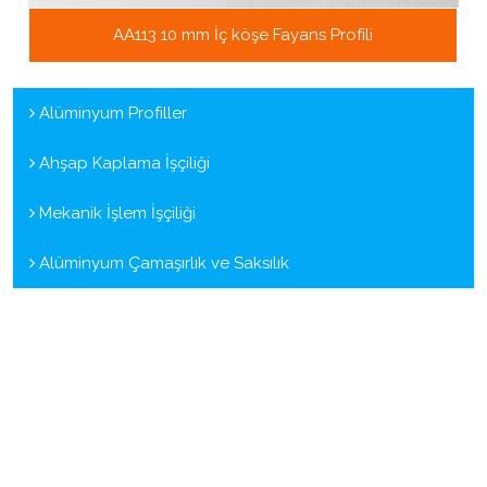
AA113 10 mm İç köşe Fayans Profili
Alüminyum Profiller
Ahşap Kaplama İşçiliği
Mekanik İşlem İşçiliği
Alüminyum Çamaşırlık ve Saksılık