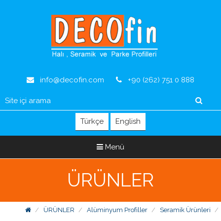
info@decofin.com
+90 (262) 751 0 888
Türkçe
English
Menü
ÜRÜNLER
ÜRÜNLER
Alüminyum Profiller
Seramik Ürünleri