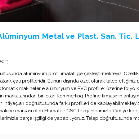
Alüminyum Metal ve Plast. San. Tic. Lt
dir;
rultusunda alüminyum profil imalatı gerçekleştirmekteyiz. Özellikle
çaları), çatı profilleridir. Bunun dışında özel olarak talep ettiğini
tomatik makinelerle alüminyum ve PVC profiller üzerine folyo kap
 markalarından biri olan Kömmerling-Profine firmasının anlaşmal
in ihtiyaçları doğrultusunda farklı profilleri de kaplayabilmekteyiz
makine markası olan Elumatec CNC tezgahlarımızla 10m ye kadar, 
eslerimizle parça işçiliği de yapabiliyoruz. Talep doğrultusunda m