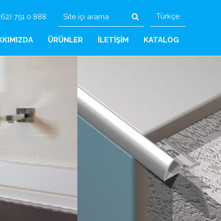
Türkçe
62) 751 0 888
KKIMIZDA
ÜRÜNLER
İLETİŞİM
KATALOG