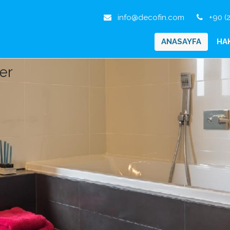
info@decofin.com
+90 (2
ANASAYFA
HA
er